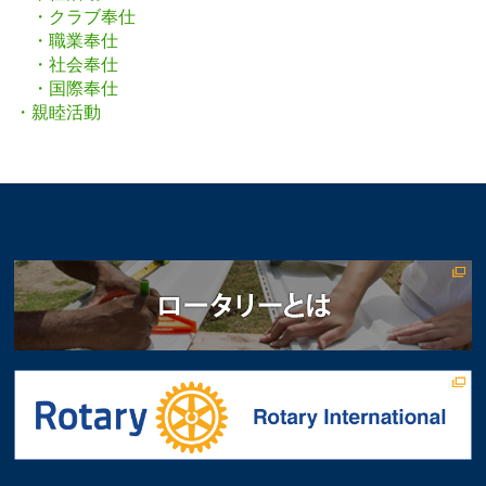
・クラブ奉仕
・職業奉仕
・社会奉仕
・国際奉仕
・親睦活動